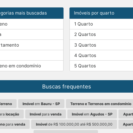
gorias mais buscadas
Imóveis por quarto
reno
1 Quarto
a
2 Quartos
rtamento
3 Quartos
4 Quartos
reno em condomínio
5 Quartos
Buscas frequentes
Terreno
Imóvel
em
Bauru - SP
Terreno e Terrenos em condomínio
ara
locação
Imóvel
para
venda
Imóvel
em
Agudos - SP
Apar
eno
para
venda
Imóvel
de R$ 100.000,00 até R$ 500.000,00
Apar