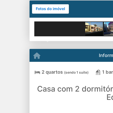
Fotos do imóvel
Previous
Infor
2 quartos
1 ba
(sendo 1 suíte)
Casa com 2 dormitór
E