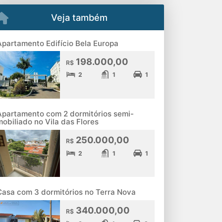
Veja também
Apartamento Edifício Bela Europa
198.000,00
R$
2
1
1
Apartamento com 2 dormitórios semi-
mobiliado no Vila das Flores
250.000,00
R$
2
1
1
Casa com 3 dormitórios no Terra Nova
340.000,00
R$