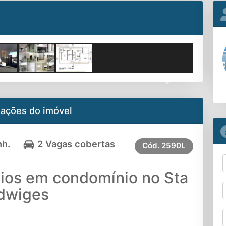
Next
mações do imóvel
nh.
2 Vagas cobertas
Cód.
2590L
ios em condomínio no Sta
dwiges