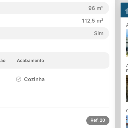
96 m²
112,5 m²
Sim
ção
Acabamento
Cozinha
Ref.
20