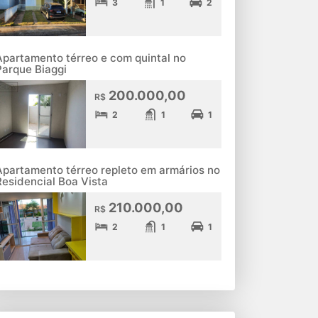
3
1
2
Apartamento térreo e com quintal no
Parque Biaggi
200.000,00
R$
2
1
1
Apartamento térreo repleto em armários no
Residencial Boa Vista
210.000,00
R$
2
1
1