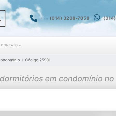
(014) 3208-7058
(014
Fixo
CONTATO
condomínio
Código 2590L
dormitórios em condomínio no