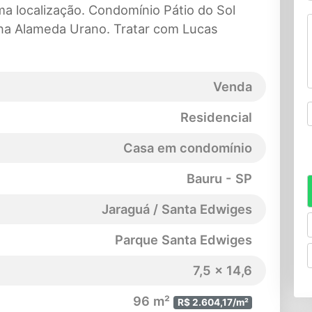
a localização. Condomínio Pátio do Sol
 na Alameda Urano. Tratar com Lucas
Venda
Residencial
Casa em condomínio
Bauru - SP
Jaraguá / Santa Edwiges
Parque Santa Edwiges
7,5 x 14,6
96 m²
R$ 2.604,17/m²