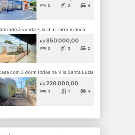
3
2
4
Sobrado á venda - Jardim Terra Branca
850.000,00
R$
3
3
2
Casa com 3 dormitórios na Vila Santa Luzia
220.000,00
R$
3
1
4