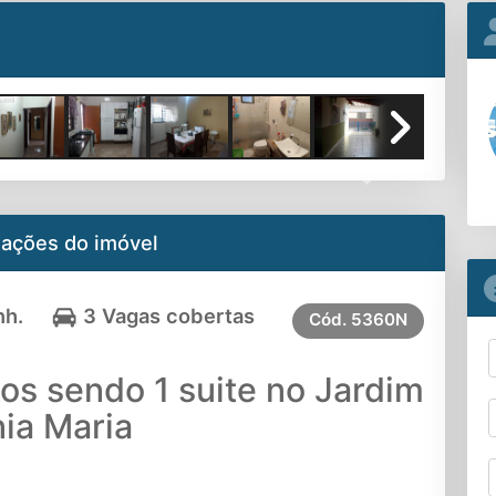
Next
mações do imóvel
nh.
3 Vagas cobertas
Cód.
5360N
os sendo 1 suite no Jardim
ia Maria