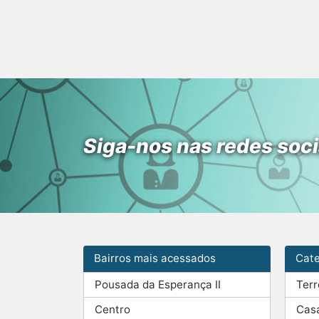
Siga-nos nas redes soci
Bairros mais acessados
Cate
Pousada da Esperança II
Ter
Centro
Cas