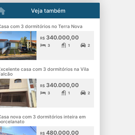
Veja também
Casa com 3 dormitórios no Terra Nova
340.000,00
R$
3
1
2
Excelente casa com 3 dormitórios na Vila
Falcão
340.000,00
R$
3
1
2
Casa nova com 3 dormitórios inteira em
porcelanato
480.000,00
R$