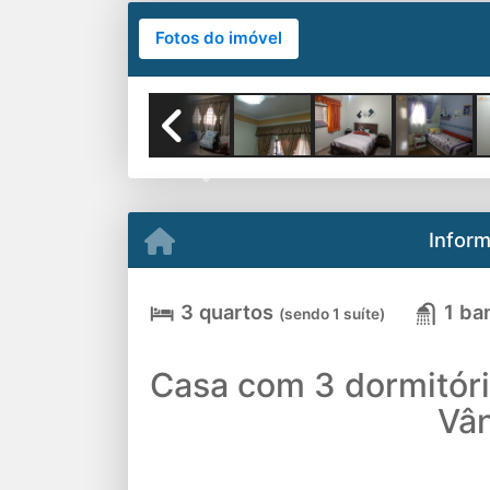
Fotos do imóvel
Previous
Infor
3 quartos
1 ba
(sendo 1 suíte)
Casa com 3 dormitóri
Vân