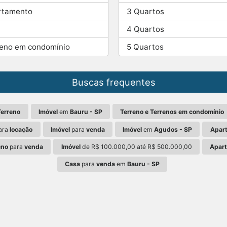
rtamento
3 Quartos
4 Quartos
reno em condomínio
5 Quartos
Buscas frequentes
Terreno
Imóvel
em
Bauru - SP
Terreno e Terrenos em condomínio
ara
locação
Imóvel
para
venda
Imóvel
em
Agudos - SP
Apar
eno
para
venda
Imóvel
de R$ 100.000,00 até R$ 500.000,00
Apar
Casa
para
venda
em
Bauru - SP