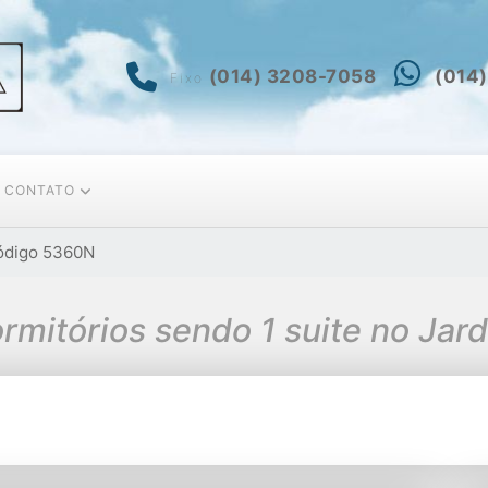
(014) 3208-7058
(014
Fixo
CONTATO
ódigo 5360N
mitórios sendo 1 suite no Jar